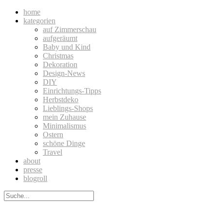
home
kategorien
auf Zimmerschau
aufgeräumt
Baby und Kind
Christmas
Dekoration
Design-News
DIY
Einrichtungs-Tipps
Herbstdeko
Lieblings-Shops
mein Zuhause
Minimalismus
Ostern
schöne Dinge
Travel
about
presse
blogroll