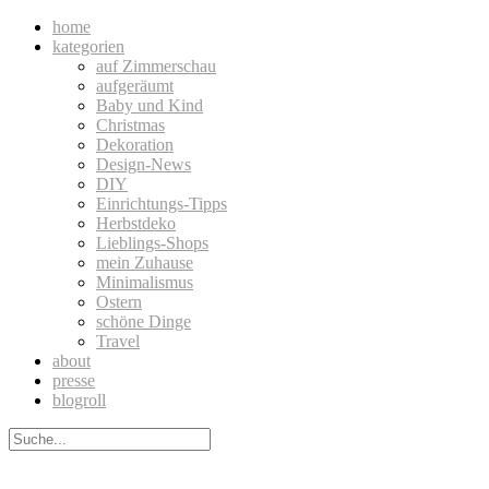
home
kategorien
auf Zimmerschau
aufgeräumt
Baby und Kind
Christmas
Dekoration
Design-News
DIY
Einrichtungs-Tipps
Herbstdeko
Lieblings-Shops
mein Zuhause
Minimalismus
Ostern
schöne Dinge
Travel
about
presse
blogroll