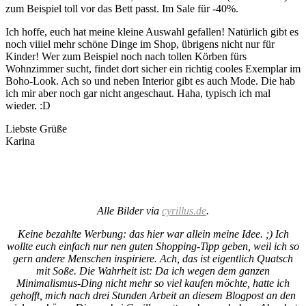
zum Beispiel toll vor das Bett passt. Im Sale für -40%.
Ich hoffe, euch hat meine kleine Auswahl gefallen! Natürlich gibt es
noch viiiel mehr schöne Dinge im Shop, übrigens nicht nur für
Kinder! Wer zum Beispiel noch nach tollen Körben fürs
Wohnzimmer sucht, findet dort sicher ein richtig cooles Exemplar im
Boho-Look. Ach so und neben Interior gibt es auch Mode. Die hab
ich mir aber noch gar nicht angeschaut. Haha, typisch ich mal
wieder. :D
Liebste Grüße
Karina
Alle Bilder via
cyrillus.de
.
Keine bezahlte Werbung: das hier war allein meine Idee. ;) Ich
wollte euch einfach nur nen guten Shopping-Tipp geben, weil ich so
gern andere Menschen inspiriere. Ach, das ist eigentlich Quatsch
mit Soße. Die Wahrheit ist: Da ich wegen dem ganzen
Minimalismus-Ding nicht mehr so viel kaufen möchte, hatte ich
gehofft, mich nach drei Stunden Arbeit an diesem Blogpost an den