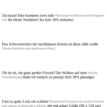
Tut-tuuut! Hier kommen zwei tolle
Messing-Schiffchen im Origami-
Stil
für kleine Seefahrer! Im Sale 30% reduziert.
Das Schwesterchen der nachtblauen Kissen ist diese süße weiße
Mond-Spieluhr mit goldenem Print
.
Oh oh oh, ein ganz großer Favorit! Die Wolken auf dem
blauen
Wandbehang
finde ich einfach zu putzig! Jetzt 30% günstiger.
Und zu guter Letzt ein schöner
Baumwoll-Teppich in zarten Farben
mit einem schlafenden Mond
, der mit seiner Größe (90 x 120 cm)