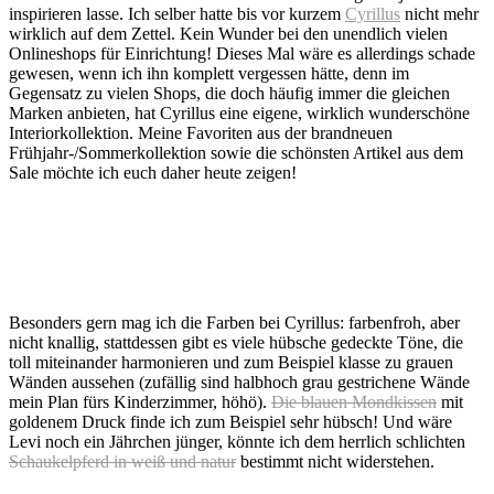
inspirieren lasse. Ich selber hatte bis vor kurzem
Cyrillus
nicht mehr
wirklich auf dem Zettel. Kein Wunder bei den unendlich vielen
Onlineshops für Einrichtung! Dieses Mal wäre es allerdings schade
gewesen, wenn ich ihn komplett vergessen hätte, denn im
Gegensatz zu vielen Shops, die doch häufig immer die gleichen
Marken anbieten, hat Cyrillus eine eigene, wirklich wunderschöne
Interiorkollektion. Meine Favoriten aus der brandneuen
Frühjahr-/Sommerkollektion sowie die schönsten Artikel aus dem
Sale möchte ich euch daher heute zeigen!
Besonders gern mag ich die Farben bei Cyrillus: farbenfroh, aber
nicht knallig, stattdessen gibt es viele hübsche gedeckte Töne, die
toll miteinander harmonieren und zum Beispiel klasse zu grauen
Wänden aussehen (zufällig sind halbhoch grau gestrichene Wände
mein Plan fürs Kinderzimmer, höhö).
Die blauen Mondkissen
mit
goldenem Druck finde ich zum Beispiel sehr hübsch! Und wäre
Levi noch ein Jährchen jünger, könnte ich dem herrlich schlichten
Schaukelpferd in weiß und natur
bestimmt nicht widerstehen.