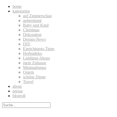
home
kategorien
auf Zimmerschau
aufgeräumt
Baby und Kind
Christmas
Dekoration
Design-News
DIY
Einrichtungs-Tipps
Herbstdeko
Lieblings-Shops
mein Zuhause
Minimalismus
Ostern
schöne Dinge
Travel
about
presse
blogroll