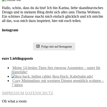
Hallo, schön, dass du da bist! Ich bin Karina, liebe skandinavisches
Design und in meinem Blog dreht sich alles ums Thema Wohnen.
Ein schönes Zuhause macht mich einfach glücklich und ich möchte
all das, was mich dazu inspiriert, hier mit euch teilen.
instagram
Folge mir auf Instagram
eure Lieblingsposts
Meine 14 besten Tipps fürs rigorose Ausmisten – super für
Härtefälle!
Ikea-Hack: Kabelsalat ade!
Cozy Minimalism: mit wenigen Dingen gemütlich wohnen –
7 Ideen
IMPRESSUM
DATENSCHUTZ
Oh what a room