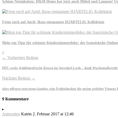
Schöne Neuigkeiten: H&M Home hat jetzt auch Möbel und Lampen! Und
Freut euch auf April: Ikeas entspannte HJÄRTELIG Kollektion
Mein top Tipp für schönste Kinderzimmerdeko: der französische Online
0
← Vorheriger Beitrag
DIY: coole, frühlingsfrische Kissen im Sprenkel-Look – dank Wachsmalkreide
Nächster Beitrag →
altes pflegen statt neues kaufen: eine Frühjahrskur für meine geliebte Vintag
9 Kommentare
Antworten
Katrin
2. Februar 2017 at 12:46