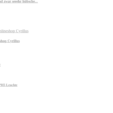
 zwar seeehr hübsche...
shop Cyrillus
!
e PH5 Leuchte