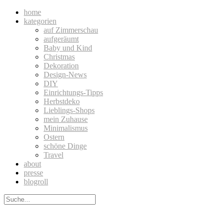
home
kategorien
auf Zimmerschau
aufgeräumt
Baby und Kind
Christmas
Dekoration
Design-News
DIY
Einrichtungs-Tipps
Herbstdeko
Lieblings-Shops
mein Zuhause
Minimalismus
Ostern
schöne Dinge
Travel
about
presse
blogroll