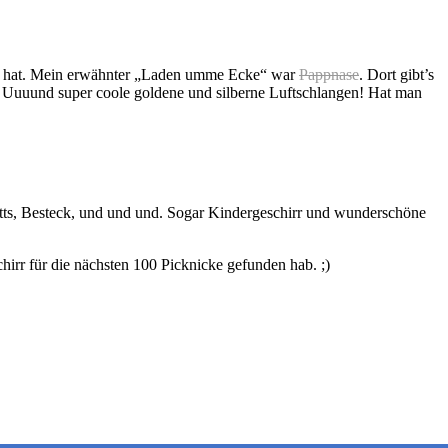
rr hat. Mein erwähnter „Laden umme Ecke“ war
Pappnase
. Dort gibt’s
e. Uuuund super coole goldene und silberne Luftschlangen! Hat man
etts, Besteck, und und und. Sogar Kindergeschirr und wunderschöne
chirr für die nächsten 100 Picknicke gefunden hab. ;)