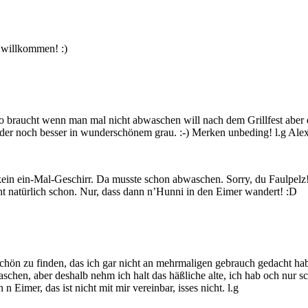
h willkommen! :)
 so braucht wenn man mal nicht abwaschen will nach dem Grillfest aber 
der noch besser in wunderschönem grau. :-) Merken unbeding! l.g Ale
st kein ein-Mal-Geschirr. Da musste schon abwaschen. Sorry, du Faulpel
natürlich schon. Nur, dass dann n’Hunni in den Eimer wandert! :D
hön zu finden, das ich gar nicht an mehrmaligen gebrauch gedacht hab.
en, aber deshalb nehm ich halt das häßliche alte, ich hab och nur scho
n Eimer, das ist nicht mit mir vereinbar, isses nicht. l.g