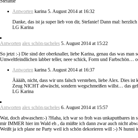
Stefanie
Antworten
karina
5. August 2014 at 16:32
Danke, das ist ja super lieb von dir, Stefanie! Dann mal: herzlic
LG Karina
Antworten
alex schön-tacheles
5. August 2014 at 15:22
So jetzt :-) Die sind der oberknaller, liebe Karina, genau das was man
Umweltfeindlichen labber teller, neee schick, Form und Farbschön… o
Antworten
karina
5. August 2014 at 16:37
Ääääh, nicht, dass wir uns falsch verstehen, liebe Alex. Dies i
Zeug NICHT abwäscht, sondern wegschmeißen willst… das geht 
LG Karina
Antworten
alex schön-tacheles
6. August 2014 at 15:57
Wat, doch abwaschen:-) ?Haha, ich war so froh was unkaputtbares in sc
mir IMMER hier im Wald eh , da müßte ich dann zwar auch nicht abwasch
Weißt ja ich plane ne Party weil ich schön dekorieren will :-) N hunni in 