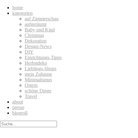
home
kategorien
auf Zimmerschau
aufgeräumt
Baby und Kind
Christmas
Dekoration
Design-News
DIY
Einrichtungs-Tipps
Herbstdeko
Lieblings-Shops
mein Zuhause
Minimalismus
Ostern
schöne Dinge
Travel
about
presse
blogroll