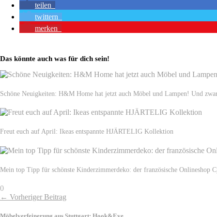
teilen
twittern
merken
Das könnte auch was für dich sein!
Schöne Neuigkeiten: H&M Home hat jetzt auch Möbel und Lampen! Und zwar 
Freut euch auf April: Ikeas entspannte HJÄRTELIG Kollektion
Mein top Tipp für schönste Kinderzimmerdeko: der französische Onlineshop Cy
0
← Vorheriger Beitrag
Möbelverfeinerung aus Stuttgart: Hook&Eye