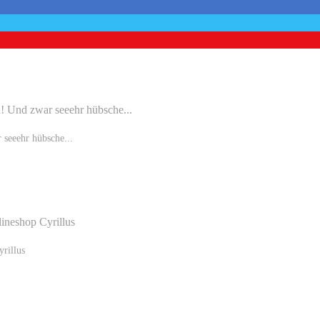
seeehr hübsche...
rillus