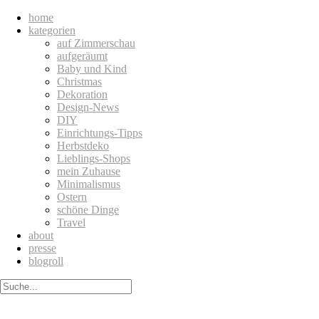
home
kategorien
auf Zimmerschau
aufgeräumt
Baby und Kind
Christmas
Dekoration
Design-News
DIY
Einrichtungs-Tipps
Herbstdeko
Lieblings-Shops
mein Zuhause
Minimalismus
Ostern
schöne Dinge
Travel
about
presse
blogroll