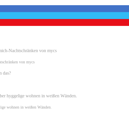
htschränken von mycs
elige wohnen in weißen Wänden.