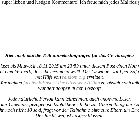
 super lieben und lustigen Kommentare! Ich freue mich jedes Mal ries
Hier noch mal die Teilnahmebedingungen für das Gewinnspiel:
rlasst bis Mittwoch 18.11.2015 um 23:59 unter diesem Post einen Kom
it dem Vermerk, dass ihr gewinnen wollt. Der Gewinner wird per Zufa
mit Hilfe von
random.org
ermittelt.
Wer meinen
facebook-Post zu der Giveaway-Aktion
zusätzlich noch teilt
wandert doppelt in den Lostopf!
Jede natürliche Person kann teilnehmen, auch anonyme Leser.
der Gewinner gezogen ist, kontaktiere ich ihn zur Übermittlung der Ad
ihr noch nicht 18 seid, fragt vor der Teilnahme bitte eure Eltern um Erl
Der Rechtsweg ist ausgeschlossen.