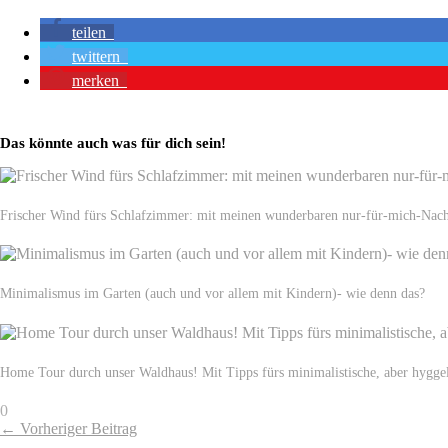
teilen
twittern
merken
Das könnte auch was für dich sein!
Frischer Wind fürs Schlafzimmer: mit meinen wunderbaren nur-für-mich-Nac
Minimalismus im Garten (auch und vor allem mit Kindern)- wie denn das?
Home Tour durch unser Waldhaus! Mit Tipps fürs minimalistische, aber hygg
0
← Vorheriger Beitrag