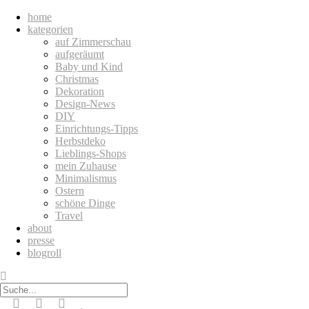
home
kategorien
auf Zimmerschau
aufgeräumt
Baby und Kind
Christmas
Dekoration
Design-News
DIY
Einrichtungs-Tipps
Herbstdeko
Lieblings-Shops
mein Zuhause
Minimalismus
Ostern
schöne Dinge
Travel
about
presse
blogroll