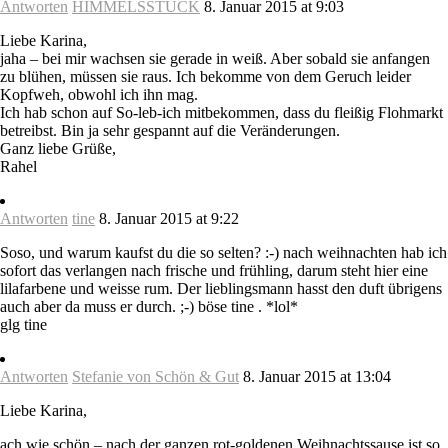
Antworten
HIMMELSSTÜCK
8. Januar 2015 at 9:03
Liebe Karina,
jaha – bei mir wachsen sie gerade in weiß. Aber sobald sie anfangen
zu blühen, müssen sie raus. Ich bekomme von dem Geruch leider
Kopfweh, obwohl ich ihn mag.
Ich hab schon auf So-leb-ich mitbekommen, dass du fleißig Flohmarkt
betreibst. Bin ja sehr gespannt auf die Veränderungen.
Ganz liebe Grüße,
Rahel
Antworten
tine
8. Januar 2015 at 9:22
Soso, und warum kaufst du die so selten? :-) nach weihnachten hab ich
sofort das verlangen nach frische und frühling, darum steht hier eine
lilafarbene und weisse rum. Der lieblingsmann hasst den duft übrigens
auch aber da muss er durch. ;-) böse tine . *lol*
glg tine
Antworten
Stefanie von Schön & Gut
8. Januar 2015 at 13:04
Liebe Karina,
ach wie schön – nach der ganzen rot-goldenen Weihnachtssause ist so