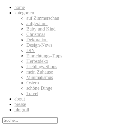
home
kategorien
auf Zimmerschau
aufgeräumt
Baby und Kind
Christmas
Dekoration
Design-News
DIY
Einrichtungs-Tipps
Herbstdeko
Lieblings-Shops
mein Zuhause
Minimalismus
Ostern
schöne Dinge
Travel
about
presse
blogroll