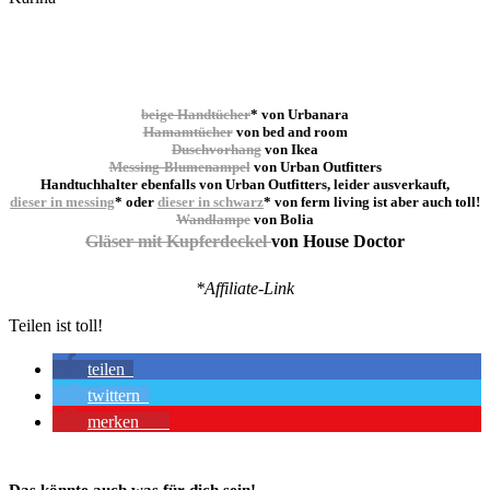
beige Handtücher
* von Urbanara
Hamamtücher
von bed and room
Duschvorhang
von Ikea
Messing-Blumenampel
von Urban Outfitters
Handtuchhalter ebenfalls von Urban Outfitters, leider ausverkauft,
dieser in messing
* oder
dieser in schwarz
* von ferm living ist aber auch toll!
Wandlampe
von Bolia
Gläser mit Kupferdeckel
von House Doctor
*Affiliate-Link
Teilen ist toll!
teilen
twittern
merken
17