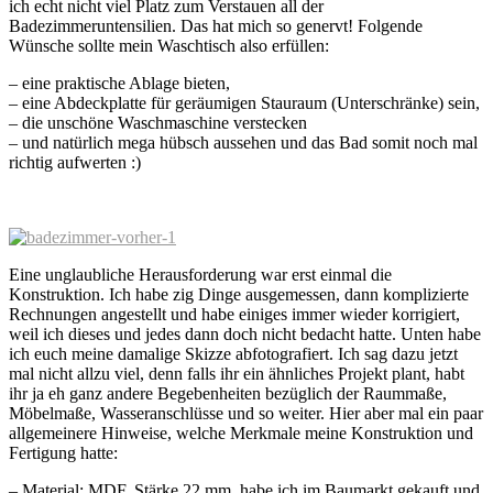
ich echt nicht viel Platz zum Verstauen all der
Badezimmeruntensilien. Das hat mich so genervt! Folgende
Wünsche sollte mein Waschtisch also erfüllen:
– eine praktische Ablage bieten,
– eine Abdeckplatte für geräumigen Stauraum (Unterschränke) sein,
– die unschöne Waschmaschine verstecken
– und natürlich mega hübsch aussehen und das Bad somit noch mal
richtig aufwerten :)
Eine unglaubliche Herausforderung war erst einmal die
Konstruktion. Ich habe zig Dinge ausgemessen, dann komplizierte
Rechnungen angestellt und habe einiges immer wieder korrigiert,
weil ich dieses und jedes dann doch nicht bedacht hatte. Unten habe
ich euch meine damalige Skizze abfotografiert. Ich sag dazu jetzt
mal nicht allzu viel, denn falls ihr ein ähnliches Projekt plant, habt
ihr ja eh ganz andere Begebenheiten bezüglich der Raummaße,
Möbelmaße, Wasseranschlüsse und so weiter. Hier aber mal ein paar
allgemeinere Hinweise, welche Merkmale meine Konstruktion und
Fertigung hatte:
– Material: MDF, Stärke 22 mm, habe ich im Baumarkt gekauft und