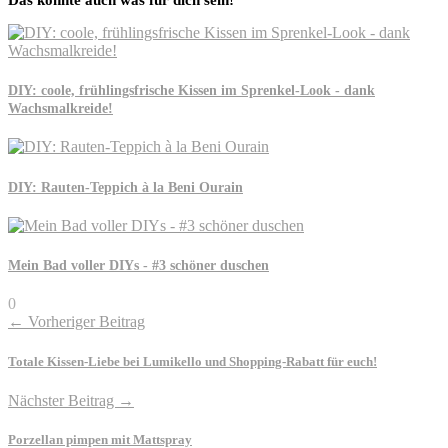
Das könnte auch was für dich sein!
DIY: coole, frühlingsfrische Kissen im Sprenkel-Look - dank
Wachsmalkreide!
DIY: Rauten-Teppich à la Beni Ourain
Mein Bad voller DIYs - #3 schöner duschen
0
← Vorheriger Beitrag
Totale Kissen-Liebe bei Lumikello und Shopping-Rabatt für euch!
Nächster Beitrag →
Porzellan pimpen mit Mattspray