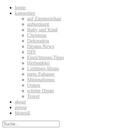
home
kategorien
auf Zimmerschau
aufgeräumt
Baby und Kind
Christmas
Dekoration
Design-News
DIY
Einrichtungs-Tipps
Herbstdeko
Lieblings-Shops
mein Zuhause
Minimalismus
Ostern
schöne Dinge
Travel
about
presse
blogroll