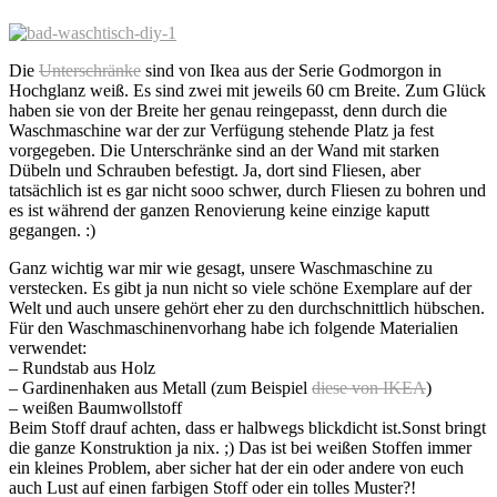
Die
Unterschränke
sind von Ikea aus der Serie Godmorgon in
Hochglanz weiß. Es sind zwei mit jeweils 60 cm Breite. Zum Glück
haben sie von der Breite her genau reingepasst, denn durch die
Waschmaschine war der zur Verfügung stehende Platz ja fest
vorgegeben. Die Unterschränke sind an der Wand mit starken
Dübeln und Schrauben befestigt. Ja, dort sind Fliesen, aber
tatsächlich ist es gar nicht sooo schwer, durch Fliesen zu bohren und
es ist während der ganzen Renovierung keine einzige kaputt
gegangen. :)
Ganz wichtig war mir wie gesagt, unsere Waschmaschine zu
verstecken. Es gibt ja nun nicht so viele schöne Exemplare auf der
Welt und auch unsere gehört eher zu den durchschnittlich hübschen.
Für den Waschmaschinenvorhang habe ich folgende Materialien
verwendet:
– Rundstab aus Holz
– Gardinenhaken aus Metall (zum Beispiel
diese von IKEA
)
– weißen Baumwollstoff
Beim Stoff drauf achten, dass er halbwegs blickdicht ist.Sonst bringt
die ganze Konstruktion ja nix. ;) Das ist bei weißen Stoffen immer
ein kleines Problem, aber sicher hat der ein oder andere von euch
auch Lust auf einen farbigen Stoff oder ein tolles Muster?!