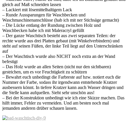
gleich auf Maß schneiden lassen
– Lackiert mit lösemittelhaltigem Lack
– Runde Aussparungen für Waschbecken und
Waschmaschinenanschlüsse (hab ich mit ner Stichsäge gemacht)
– Die Lücke entlang der Rundung zwischen Holz und
Waschbecken habe ich mit Maleracryl gefüllt
– Der ganze Waschtisch besteht aus zwei separaten Teilen: der
rechte wurde aus drei Platten gebaut (mit Winkelverbindern) und
steht auf seinen Füßen, der linke Teil liegt auf den Unterschränken
auf
– Der Waschtisch wurde also NICHT noch extra an der Wand
befestigt
– Das Holz wurde an allen Seiten (nicht nur den sichtbaren)
gestrichen, um es vor Feuchtigkeit zu schützen
– Bewahrt euch unbedingt die Farbreste auf bzw. notiert euch die
Nummer der Farbe, sodass ihr irgendwann entstehende Kratzer
ausbessern könnt. In tiefere Kratzer kann auch Wasser dringen und
die Stelle kann aufquellen. Sieht sehr unschön aus!
– Bei der Konstruktion unbedingt wie ich eine Skizze machen. Das
hilft immer, Fehler zu vermeiden. Und am besten noch mal
jemanden anderen drüber schauen lassen.