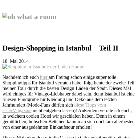
Design-Shopping in Istanbul – Teil II
18. Mai 2014
Nachdem ich euch
hier
am Freitag schon einige super tolle
Shoppingtipps für Istanbul verraten habe, folgt heute der zweite Teil
meiner Tour durch die besten Design-Läden der Stadt. Dieses Mal
wird einiges für Vintage-Liebhaber dabei sein, denn Istanbul ist eine
riiiesen Fundgrube für Kleidung und Deko aus dem letzten
Jahrhundert (Mode-Fans dürfen sich
diese Tipps vom
sisterMagazine
nicht entgehen lassen)! Außerdem verrate ich euch,
in welchem coolen Hotel wir geschlafen haben. Denn in einem
gemütlichen, hübschen Bettchen kann man sich doch am allerbesten
von einer ausgedehnten Einkaufstour erholen!
Dieses Mal erkunden wir die Gassen in Cihangir/Beyoğlu. Startet