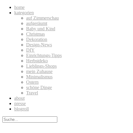
home
kategorien
auf Zimmerschau
aufgeräumt
Baby und Kind
Christmas
Dekoration
Design-News
DIY
Einrichtungs-Tipps
Herbstdeko
Lieblings-Shops
mein Zuhause
Minimalismus
Ostern
schöne Dinge
Travel
about
presse
blogroll