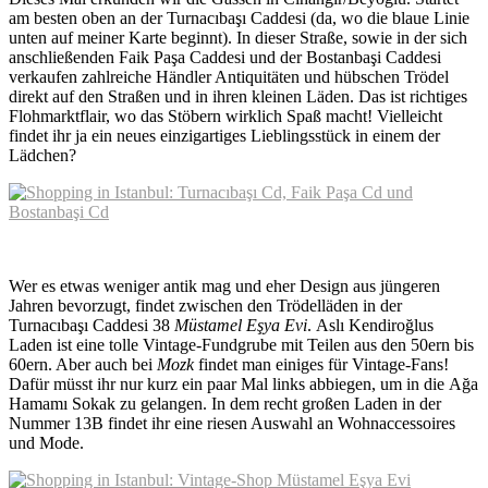
am besten oben an der Turnacıbaşı Caddesi (da, wo die blaue Linie
unten auf meiner Karte beginnt). In dieser Straße, sowie in der sich
anschließenden Faik Paşa Caddesi und der Bostanbaşi Caddesi
verkaufen zahlreiche Händler Antiquitäten und hübschen Trödel
direkt auf den Straßen und in ihren kleinen Läden. Das ist richtiges
Flohmarktflair, wo das Stöbern wirklich Spaß macht! Vielleicht
findet ihr ja ein neues einzigartiges Lieblingsstück in einem der
Lädchen?
Wer es etwas weniger antik mag und eher Design aus jüngeren
Jahren bevorzugt, findet zwischen den Trödelläden in der
Turnacıbaşı Caddesi 38
Müstamel Eşya Evi
. Aslı Kendiroğlus
Laden ist eine tolle Vintage-Fundgrube mit Teilen aus den 50ern bis
60ern. Aber auch bei
Mozk
findet man einiges für Vintage-Fans!
Dafür müsst ihr nur kurz ein paar Mal links abbiegen, um in die Ağa
Hamamı Sokak zu gelangen. In dem recht großen Laden in der
Nummer 13B findet ihr eine riesen Auswahl an Wohnaccessoires
und Mode.