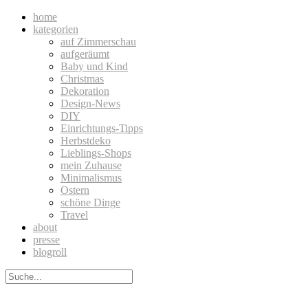
home
kategorien
auf Zimmerschau
aufgeräumt
Baby und Kind
Christmas
Dekoration
Design-News
DIY
Einrichtungs-Tipps
Herbstdeko
Lieblings-Shops
mein Zuhause
Minimalismus
Ostern
schöne Dinge
Travel
about
presse
blogroll